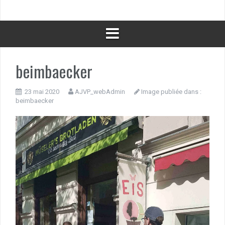
beimbaecker
23 mai 2020
AJVP_webAdmin
Image publiée dans :
beimbaecker