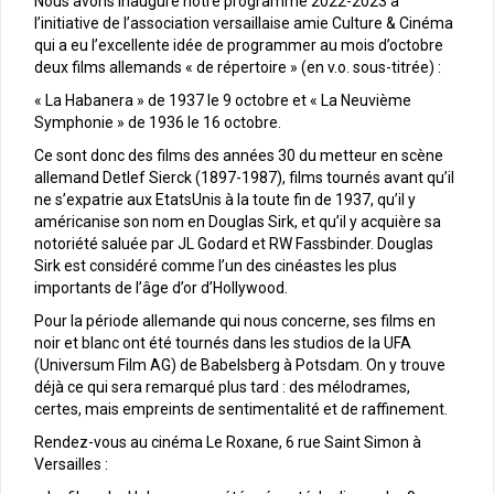
Nous avons inauguré notre programme 2022-2023 à
l’initiative de l’association versaillaise amie Culture & Cinéma
qui a eu l’excellente idée de programmer au mois d’octobre
deux films allemands « de répertoire » (en v.o. sous-titrée) :
« La Habanera » de 1937 le 9 octobre et « La Neuvième
Symphonie » de 1936 le 16 octobre.
Ce sont donc des films des années 30 du metteur en scène
allemand Detlef Sierck (1897-1987), films tournés avant qu’il
ne s’expatrie aux EtatsUnis à la toute fin de 1937, qu’il y
américanise son nom en Douglas Sirk, et qu’il y acquière sa
notoriété saluée par JL Godard et RW Fassbinder. Douglas
Sirk est considéré comme l’un des cinéastes les plus
importants de l’âge d’or d’Hollywood.
Pour la période allemande qui nous concerne, ses films en
noir et blanc ont été tournés dans les studios de la UFA
(Universum Film AG) de Babelsberg à Potsdam. On y trouve
déjà ce qui sera remarqué plus tard : des mélodrames,
certes, mais empreints de sentimentalité et de raffinement.
Rendez-vous au cinéma Le Roxane, 6 rue Saint Simon à
Versailles :