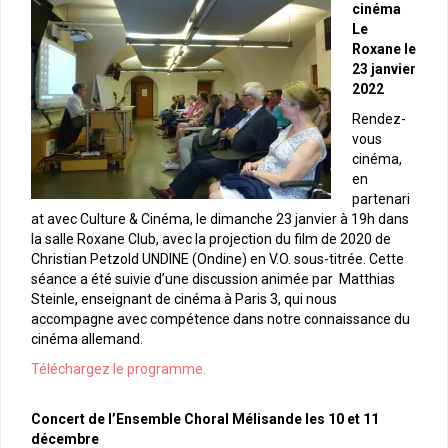
cinéma
Le
Roxane le
23 janvier
2022
Rendez-
vous
cinéma,
en
partenari
at avec Culture & Cinéma, le dimanche 23 janvier à 19h dans
la salle Roxane Club, avec la projection du film de 2020 de
Christian Petzold UNDINE (Ondine) en V.O. sous-titrée. Cette
séance a été suivie d’une discussion animée par Matthias
Steinle, enseignant de cinéma à Paris 3, qui nous
accompagne avec compétence dans notre connaissance du
cinéma allemand.
Téléchargez le programme.
Concert de l’Ensemble Choral Mélisande les 10 et 11
décembre