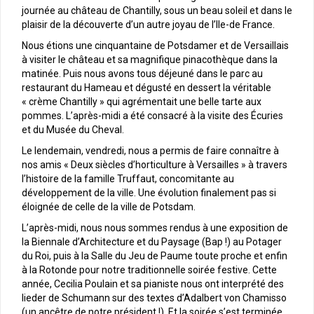
journée au château de Chantilly, sous un beau soleil et dans le
plaisir de la découverte d’un autre joyau de l’Ile-de France.
Nous étions une cinquantaine de Potsdamer et de Versaillais
à visiter le château et sa magnifique pinacothèque dans la
matinée. Puis nous avons tous déjeuné dans le parc au
restaurant du Hameau et dégusté en dessert la véritable
« crème Chantilly » qui agrémentait une belle tarte aux
pommes. L’après-midi a été consacré à la visite des Écuries
et du Musée du Cheval.
Le lendemain, vendredi, nous a permis de faire connaître à
nos amis « Deux siècles d’horticulture à Versailles » à travers
l’histoire de la famille Truffaut, concomitante au
développement de la ville. Une évolution finalement pas si
éloignée de celle de la ville de Potsdam.
L’après-midi, nous nous sommes rendus à une exposition de
la Biennale d’Architecture et du Paysage (Bap !) au Potager
du Roi, puis à la Salle du Jeu de Paume toute proche et enfin
à la Rotonde pour notre traditionnelle soirée festive. Cette
année, Cecilia Poulain et sa pianiste nous ont interprété des
lieder de Schumann sur des textes d’Adalbert von Chamisso
(un ancêtre de notre président !). Et la soirée s’est terminée