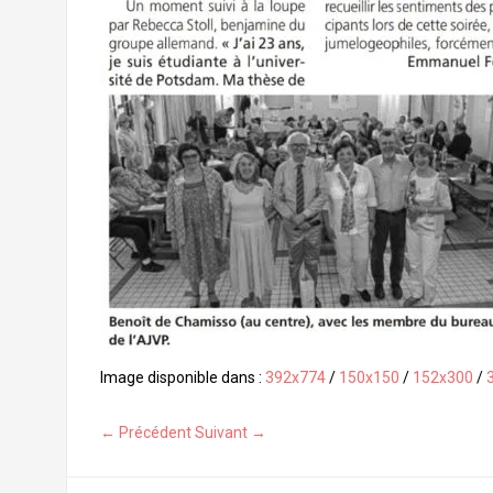
Image disponible dans :
392x774
/
150x150
/
152x300
/
← Précédent
Suivant →