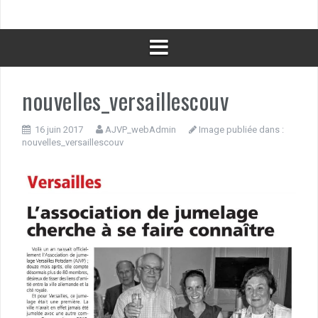
nouvelles_versaillescouv
16 juin 2017
AJVP_webAdmin
Image publiée dans :
nouvelles_versaillescouv