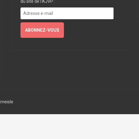
du site de l'AJVP :
Adresse
e-
mail
ABONNEZ-VOUS
meisle