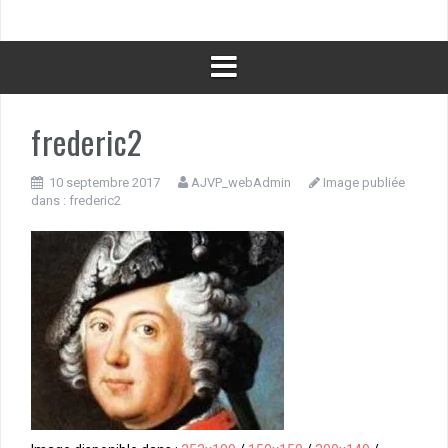
frederic2
10 septembre 2017
AJVP_webAdmin
Image publiée
dans :
frederic2