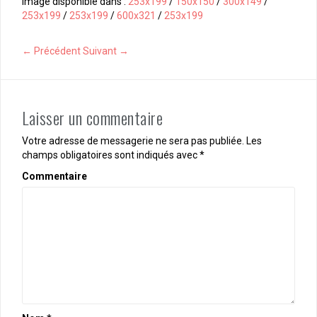
Image disponible dans :
253x199
/
150x150
/
300x149
/
253x199
/
253x199
/
600x321
/
253x199
← Précédent
Suivant →
Laisser un commentaire
Votre adresse de messagerie ne sera pas publiée.
Les
champs obligatoires sont indiqués avec
*
Commentaire