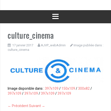
culture_cinema
17 janvier 2017
AJVP_webAdmin
Image publiée dans :
culture_cinema
Image disponible dans :
397x109
/
150x109
/
300x82
/
397x109
/
397x109
/
397x109
/
397x109
← Précédent
Suivant →