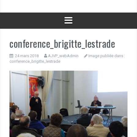
conference_brigitte_lestrade
24 mars 2018
AJVP_webAdmin
Image publiée dans :
conference_brigitte_lestrade