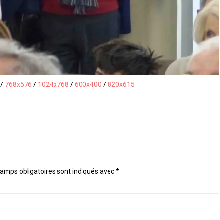
/
768x576
/
1024x768
/
600x400
/
820x615
amps obligatoires sont indiqués avec
*