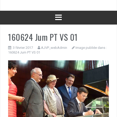
160624 Jum PT VS 01
3 février 2017
AJVP_webAdmin
Image publiée dans :
160624 Jum PT VS 01