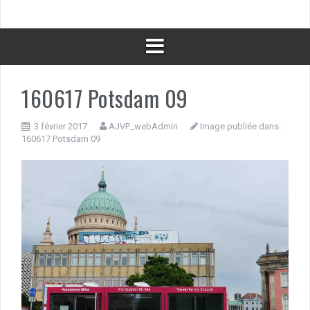
160617 Potsdam 09
3 février 2017
AJVP_webAdmin
Image publiée dans :
160617 Potsdam 09