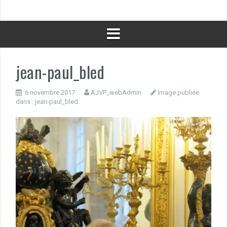
jean-paul_bled
6 novembre 2017
AJVP_webAdmin
Image publiée
dans :
jean-paul_bled