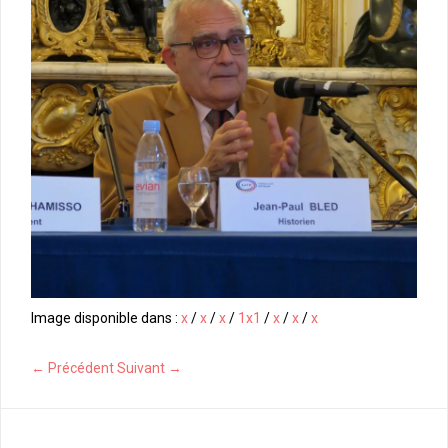
Image disponible dans :
x
/
x
/
x
/
1x1
/
x
/
x
/
x
← Précédent
Suivant →