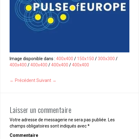
Image disponible dans :
400x400
/
150x150
/
300x300
/
400x400
/
400x400
/
400x400
/
400x400
← Précédent
Suivant →
Laisser un commentaire
Votre adresse de messagerie ne sera pas publiée.
Les
champs obligatoires sont indiqués avec
*
Commentaire